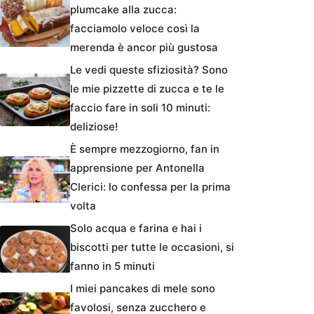
plumcake alla zucca:
facciamolo veloce così la
merenda è ancor più gustosa
Le vedi queste sfiziosità? Sono
le mie pizzette di zucca e te le
faccio fare in soli 10 minuti:
deliziose!
È sempre mezzogiorno, fan in
apprensione per Antonella
Clerici: lo confessa per la prima
volta
Solo acqua e farina e hai i
biscotti per tutte le occasioni, si
fanno in 5 minuti
I miei pancakes di mele sono
favolosi, senza zucchero e