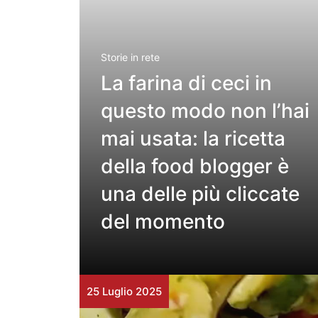
Storie in rete
La farina di ceci in
questo modo non l’hai
mai usata: la ricetta
della food blogger è
una delle più cliccate
del momento
25 Luglio 2025