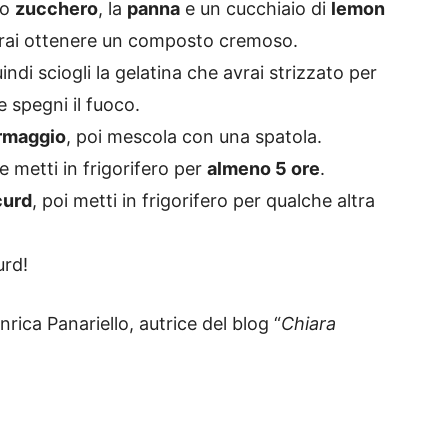
lo
zucchero
, la
panna
e un cucchiaio di
lemon
ovrai ottenere un composto cremoso.
uindi sciogli la gelatina che avrai strizzato per
 spegni il fuoco.
ormaggio
, poi mescola con una spatola.
 e metti in frigorifero per
almeno 5 ore
.
curd
, poi metti in frigorifero per qualche altra
urd!
nrica Panariello, autrice del blog “
Chiara