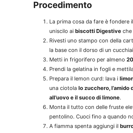
Procedimento
La prima cosa da fare è fondere i
uniscilo ai
biscotti Digestive
che 
Rivesti uno stampo con della carta
la base con il dorso di un cucchia
Metti in frigorifero per almeno
20
Prendi la gelatina in fogli e metti
Prepara il lemon curd: lava i
limon
una ciotola
lo zucchero, l’amido d
all’uovo e il succo di limone
.
Monta il tutto con delle fruste ele
pentolino. Cuoci fino a quando n
A fiamma spenta aggiungi il
burr