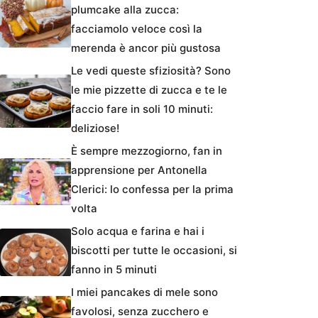
plumcake alla zucca:
facciamolo veloce così la
merenda è ancor più gustosa
Le vedi queste sfiziosità? Sono
le mie pizzette di zucca e te le
faccio fare in soli 10 minuti:
deliziose!
È sempre mezzogiorno, fan in
apprensione per Antonella
Clerici: lo confessa per la prima
volta
Solo acqua e farina e hai i
biscotti per tutte le occasioni, si
fanno in 5 minuti
I miei pancakes di mele sono
favolosi, senza zucchero e