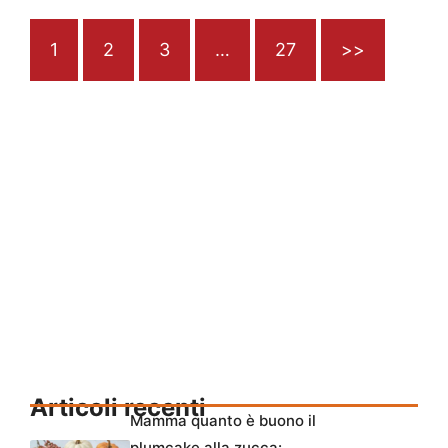
1
2
3
…
27
>>
Articoli recenti
Mamma quanto è buono il
plumcake alla zucca: