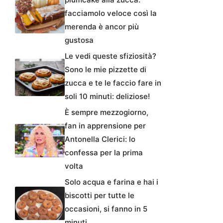
facciamolo veloce così la
merenda è ancor più
gustosa
Le vedi queste sfiziosità?
Sono le mie pizzette di
zucca e te le faccio fare in
soli 10 minuti: deliziose!
È sempre mezzogiorno,
fan in apprensione per
Antonella Clerici: lo
confessa per la prima
volta
Solo acqua e farina e hai i
biscotti per tutte le
occasioni, si fanno in 5
minuti