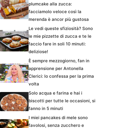
plumcake alla zucca:
facciamolo veloce così la
merenda è ancor più gustosa
Le vedi queste sfiziosità? Sono
le mie pizzette di zucca e te le
faccio fare in soli 10 minuti:
deliziose!
È sempre mezzogiorno, fan in
apprensione per Antonella
Clerici: lo confessa per la prima
volta
Solo acqua e farina e hai i
biscotti per tutte le occasioni, si
fanno in 5 minuti
I miei pancakes di mele sono
favolosi, senza zucchero e