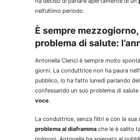
ha deciso di parlare apertamente di un
nell’ultimo periodo.
È sempre mezzogiorno, 
problema di salute: l’an
Antonella Clerici è sempre molto spontan
giorni. La conduttrice non ha paura nell’u
pubblico, lo ha fatto lunedì parlando de
confessando un suo problema di salute c
voce
.
La conduttrice, senza filtri e con la su
problema al diaframma
che le è salito t
polmoni. Antonella ha spiegato al pubbl