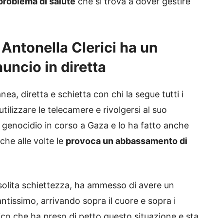
problema di salute
che si trova a dover gestire
Antonella Clerici ha un
nuncio in diretta
ea, diretta e schietta con chi la segue tutti i
tilizzare le telecamere e rivolgersi al suo
l genocidio in corso a Gaza e lo ha fatto anche
he alle volte le
provoca un abbassamento di
a solita schiettezza, ha ammesso di avere un
antissimo, arrivando sopra il cuore e sopra i
ico che ha preso di petto questo situazione e sta