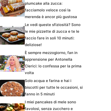
plumcake alla zucca:
facciamolo veloce così la
merenda è ancor più gustosa
Le vedi queste sfiziosità? Sono
le mie pizzette di zucca e te le
faccio fare in soli 10 minuti:
deliziose!
È sempre mezzogiorno, fan in
apprensione per Antonella
Clerici: lo confessa per la prima
volta
Solo acqua e farina e hai i
biscotti per tutte le occasioni, si
fanno in 5 minuti
I miei pancakes di mele sono
favolosi, senza zucchero e