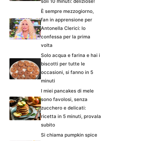
soli 10 minuti: deliziose!
È sempre mezzogiorno,
fan in apprensione per
Antonella Clerici: lo
confessa per la prima
volta
Solo acqua e farina e hai i
biscotti per tutte le
occasioni, si fanno in 5
minuti
I miei pancakes di mele
sono favolosi, senza
zucchero e delicati:
ricetta in 5 minuti, provala
subito
Si chiama pumpkin spice