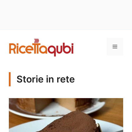
Vai
al
MENU
contenuto
Storie in rete