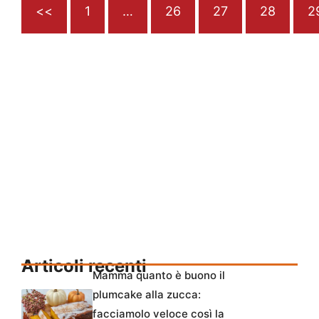
<<
1
…
26
27
28
2
Articoli recenti
Mamma quanto è buono il
plumcake alla zucca:
facciamolo veloce così la