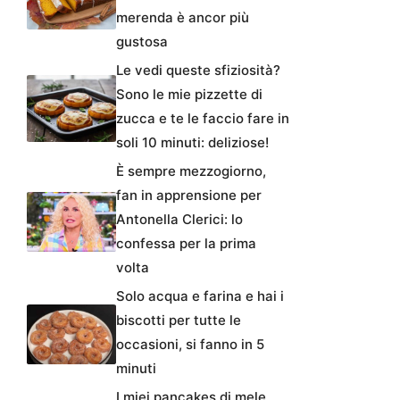
merenda è ancor più
gustosa
Le vedi queste sfiziosità?
Sono le mie pizzette di
zucca e te le faccio fare in
soli 10 minuti: deliziose!
È sempre mezzogiorno,
fan in apprensione per
Antonella Clerici: lo
confessa per la prima
volta
Solo acqua e farina e hai i
biscotti per tutte le
occasioni, si fanno in 5
minuti
I miei pancakes di mele