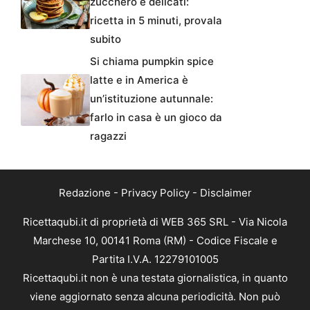
zucchero e delicati:
ricetta in 5 minuti, provala
subito
Si chiama pumpkin spice
latte e in America è
un’istituzione autunnale:
farlo in casa è un gioco da
ragazzi
Redazione
-
Privacy Policy
-
Disclaimer
Ricettaqubi.it di proprietà di WEB 365 SRL - Via Nicola
Marchese 10, 00141 Roma (RM) - Codice Fiscale e
Partita I.V.A. 12279101005
Ricettaqubi.it non è una testata giornalistica, in quanto
viene aggiornato senza alcuna periodicità. Non può