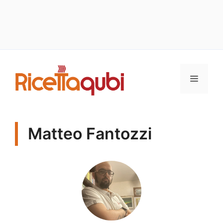
Vai
al
MENU
contenuto
Matteo Fantozzi