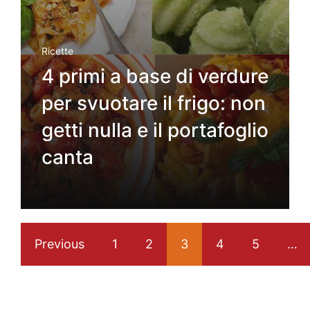
Ricette
4 primi a base di verdure
per svuotare il frigo: non
getti nulla e il portafoglio
canta
Previous
1
2
3
4
5
…