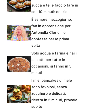
zucca e te le faccio fare in
soli 10 minuti: deliziose!
È sempre mezzogiorno,
fan in apprensione per
Antonella Clerici: lo
confessa per la prima
volta
Solo acqua e farina e hai i
biscotti per tutte le
occasioni, si fanno in 5
minuti
I miei pancakes di mele
sono favolosi, senza
zucchero e delicati:
ricetta in 5 minuti, provala
subito