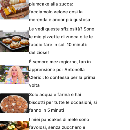
plumcake alla zucca:
facciamolo veloce così la
merenda è ancor più gustosa
Le vedi queste sfiziosità? Sono
le mie pizzette di zucca e te le
faccio fare in soli 10 minuti:
deliziose!
È sempre mezzogiorno, fan in
apprensione per Antonella
Clerici: lo confessa per la prima
volta
Solo acqua e farina e hai i
biscotti per tutte le occasioni, si
fanno in 5 minuti
I miei pancakes di mele sono
favolosi, senza zucchero e