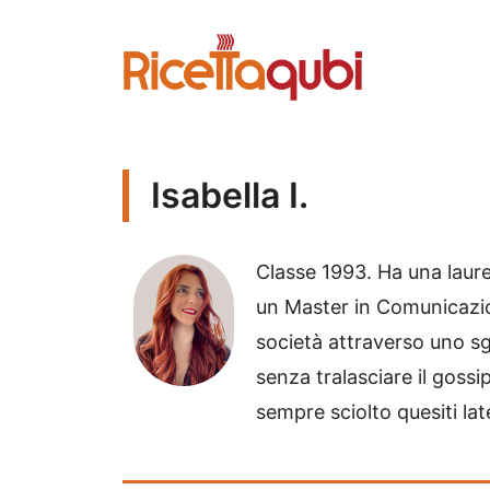
Vai
al
contenuto
Isabella I.
Classe 1993. Ha una laurea
un Master in Comunicazio
società attraverso uno sgu
senza tralasciare il gossi
sempre sciolto quesiti lat