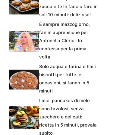
zucca e te le faccio fare in
soli 10 minuti: deliziose!
È sempre mezzogiorno,
fan in apprensione per
Antonella Clerici: lo
confessa per la prima
volta
Solo acqua e farina e hai i
biscotti per tutte le
occasioni, si fanno in 5
minuti
I miei pancakes di mele
sono favolosi, senza
zucchero e delicati:
ricetta in 5 minuti, provala
subito