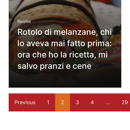
Ricette
Rotolo di melanzane, chi
lo aveva mai fatto prima:
ora che ho la ricetta, mi
salvo pranzi e cene
Previous
1
2
3
4
…
29