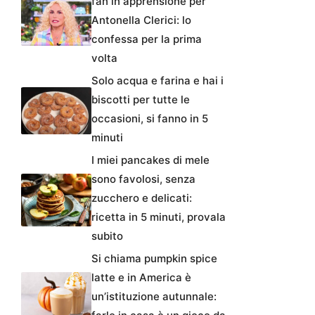
fan in apprensione per
Antonella Clerici: lo
confessa per la prima
volta
Solo acqua e farina e hai i
biscotti per tutte le
occasioni, si fanno in 5
minuti
I miei pancakes di mele
sono favolosi, senza
zucchero e delicati:
ricetta in 5 minuti, provala
subito
Si chiama pumpkin spice
latte e in America è
un’istituzione autunnale: