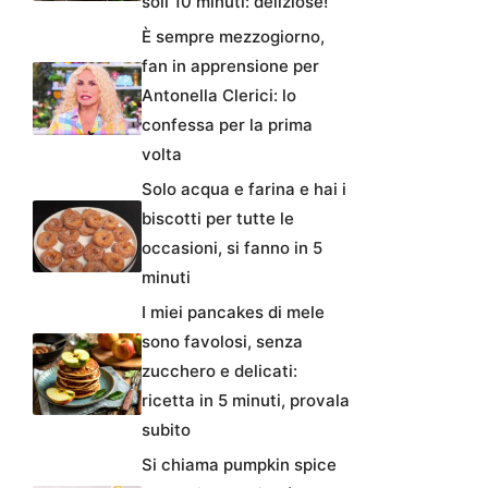
soli 10 minuti: deliziose!
È sempre mezzogiorno,
fan in apprensione per
Antonella Clerici: lo
confessa per la prima
volta
Solo acqua e farina e hai i
biscotti per tutte le
occasioni, si fanno in 5
minuti
I miei pancakes di mele
sono favolosi, senza
zucchero e delicati:
ricetta in 5 minuti, provala
subito
Si chiama pumpkin spice