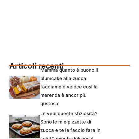
Articoli recenti
Mamma quanto è buono il
plumcake alla zucca:
facciamolo veloce così la
merenda è ancor più
gustosa
Le vedi queste sfiziosità?
Sono le mie pizzette di
zucca e te le faccio fare in
soli 10 minuti: deliziose!