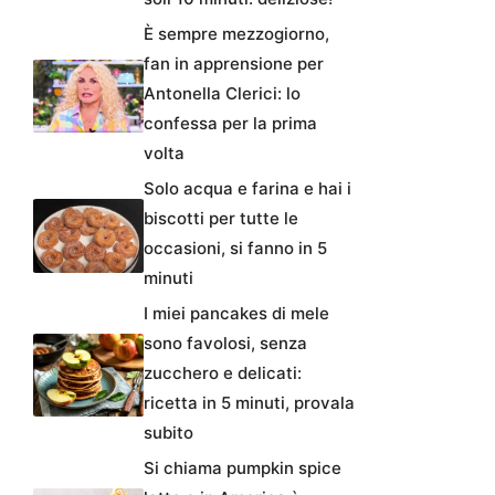
È sempre mezzogiorno,
fan in apprensione per
Antonella Clerici: lo
confessa per la prima
volta
Solo acqua e farina e hai i
biscotti per tutte le
occasioni, si fanno in 5
minuti
I miei pancakes di mele
sono favolosi, senza
zucchero e delicati:
ricetta in 5 minuti, provala
subito
Si chiama pumpkin spice