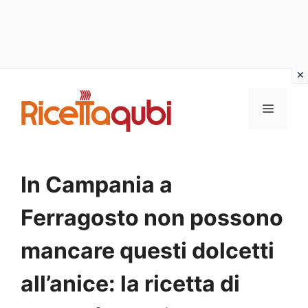
Vai
al
MENU
contenuto
In Campania a
Ferragosto non possono
mancare questi dolcetti
all’anice: la ricetta di