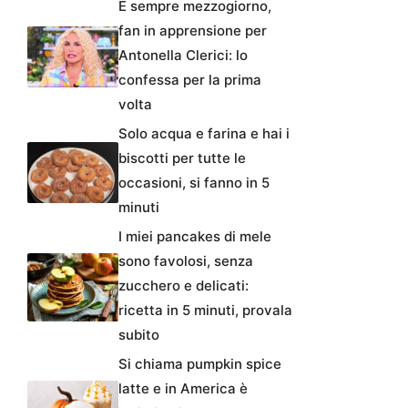
È sempre mezzogiorno,
fan in apprensione per
Antonella Clerici: lo
confessa per la prima
volta
Solo acqua e farina e hai i
biscotti per tutte le
occasioni, si fanno in 5
minuti
I miei pancakes di mele
sono favolosi, senza
zucchero e delicati:
ricetta in 5 minuti, provala
subito
Si chiama pumpkin spice
latte e in America è