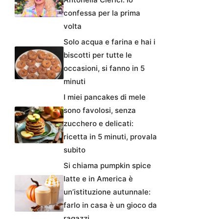
confessa per la prima
volta
Solo acqua e farina e hai i
biscotti per tutte le
occasioni, si fanno in 5
minuti
I miei pancakes di mele
sono favolosi, senza
zucchero e delicati:
ricetta in 5 minuti, provala
subito
Si chiama pumpkin spice
latte e in America è
un’istituzione autunnale:
farlo in casa è un gioco da
ragazzi