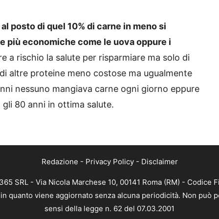
,
al posto di quel 10% di carne in meno si
ine più economiche come le uova oppure i
re a rischio la salute per risparmiare ma solo di
o di altre proteine meno costose ma ugualmente
 nonni nessuno mangiava carne ogni giorno eppure
gli 80 anni in ottima salute.
Redazione
-
Privacy Policy
-
Disclaimer
B 365 SRL - Via Nicola Marchese 10, 00141 Roma (RM) - Codice Fi
a, in quanto viene aggiornato senza alcuna periodicità. Non può p
sensi della legge n. 62 del 07.03.2001