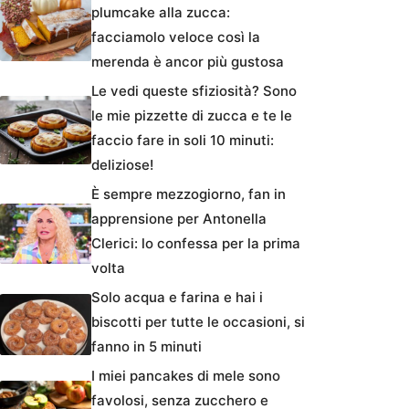
plumcake alla zucca:
facciamolo veloce così la
merenda è ancor più gustosa
Le vedi queste sfiziosità? Sono
le mie pizzette di zucca e te le
faccio fare in soli 10 minuti:
deliziose!
È sempre mezzogiorno, fan in
apprensione per Antonella
Clerici: lo confessa per la prima
volta
Solo acqua e farina e hai i
biscotti per tutte le occasioni, si
fanno in 5 minuti
I miei pancakes di mele sono
favolosi, senza zucchero e