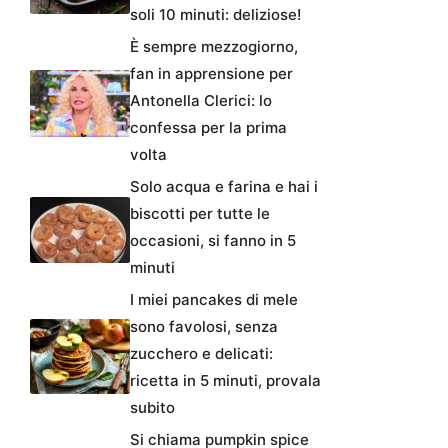
soli 10 minuti: deliziose!
È sempre mezzogiorno,
fan in apprensione per
Antonella Clerici: lo
confessa per la prima
volta
Solo acqua e farina e hai i
biscotti per tutte le
occasioni, si fanno in 5
minuti
I miei pancakes di mele
sono favolosi, senza
zucchero e delicati:
ricetta in 5 minuti, provala
subito
Si chiama pumpkin spice