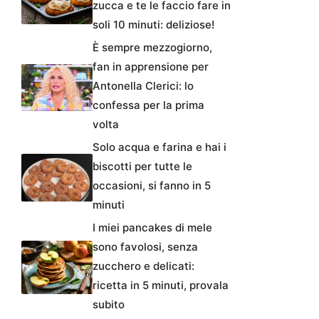
zucca e te le faccio fare in
soli 10 minuti: deliziose!
È sempre mezzogiorno,
fan in apprensione per
Antonella Clerici: lo
confessa per la prima
volta
Solo acqua e farina e hai i
biscotti per tutte le
occasioni, si fanno in 5
minuti
I miei pancakes di mele
sono favolosi, senza
zucchero e delicati:
ricetta in 5 minuti, provala
subito