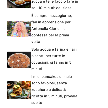
zucca e te le faccio fare in
soli 10 minuti: deliziose!
È sempre mezzogiorno,
fan in apprensione per
Antonella Clerici: lo
confessa per la prima
volta
Solo acqua e farina e hai i
biscotti per tutte le
occasioni, si fanno in 5
minuti
I miei pancakes di mele
sono favolosi, senza
zucchero e delicati:
ricetta in 5 minuti, provala
subito