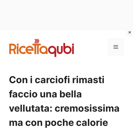
Vai
al
MENU
contenuto
Con i carciofi rimasti
faccio una bella
vellutata: cremosissima
ma con poche calorie