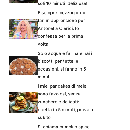
soli 10 minuti: deliziose!
È sempre mezzogiorno,
fan in apprensione per
Antonella Clerici: lo
confessa per la prima
volta
Solo acqua e farina e hai i
biscotti per tutte le
occasioni, si fanno in 5
minuti
I miei pancakes di mele
sono favolosi, senza
zucchero e delicati:
ricetta in 5 minuti, provala
subito
Si chiama pumpkin spice