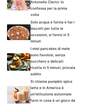
Antonella Clerici: lo
confessa per la prima
volta
Solo acqua e farina e hai i
biscotti per tutte le
occasioni, si fanno in 5
minuti
I miei pancakes di mele
sono favolosi, senza
zucchero e delicati:
ricetta in 5 minuti, provala
subito
Si chiama pumpkin spice
latte e in America è
un’istituzione autunnale:
farlo in casa è un gioco da