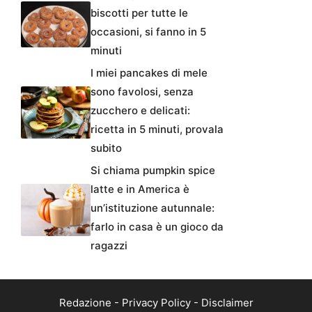
biscotti per tutte le
occasioni, si fanno in 5
minuti
I miei pancakes di mele
sono favolosi, senza
zucchero e delicati:
ricetta in 5 minuti, provala
subito
Si chiama pumpkin spice
latte e in America è
un’istituzione autunnale:
farlo in casa è un gioco da
ragazzi
Redazione
-
Privacy Policy
-
Disclaimer