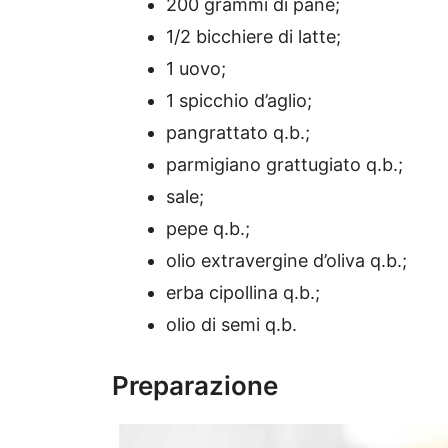
200 grammi di pane;
1/2 bicchiere di latte;
1 uovo;
1 spicchio d’aglio;
pangrattato q.b.;
parmigiano grattugiato q.b.;
sale;
pepe q.b.;
olio extravergine d’oliva q.b.;
erba cipollina q.b.;
olio di semi q.b.
Preparazione