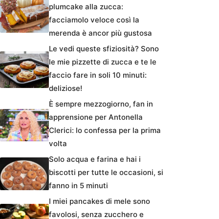
plumcake alla zucca:
facciamolo veloce così la
merenda è ancor più gustosa
Le vedi queste sfiziosità? Sono
le mie pizzette di zucca e te le
faccio fare in soli 10 minuti:
deliziose!
È sempre mezzogiorno, fan in
apprensione per Antonella
Clerici: lo confessa per la prima
volta
Solo acqua e farina e hai i
biscotti per tutte le occasioni, si
fanno in 5 minuti
I miei pancakes di mele sono
favolosi, senza zucchero e