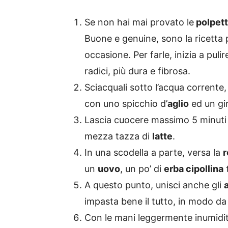
Se non hai mai provato le
polpette
Buone e genuine, sono la ricetta p
occasione. Per farle, inizia a pulir
radici, più dura e fibrosa.
Sciacquali sotto l’acqua corrente, 
con uno spicchio d’
aglio
ed un gir
Lascia cuocere massimo 5 minuti e
mezza tazza di
latte
.
In una scodella a parte, versa la
r
un
uovo
, un po’ di
erba cipollina
t
A questo punto, unisci anche gli
impasta bene il tutto, in modo d
Con le mani leggermente inumidit