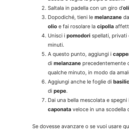
Saltala in padella con un giro d’
ol
Dopodiché, tieni le
melanzane
da 
olio
e fai rosolare la
cipolla
affett
Unisci i
pomodori
spellati, privati
minuti.
A questo punto, aggiungi i
cappe
di
melanzane
precedentemente co
qualche minuto, in modo da amalg
Aggiungi anche le foglie di
basili
di
pepe
.
Dai una bella mescolata e spegni i
caponata
veloce in una scodella 
Se dovesse avanzare o se vuoi usare que