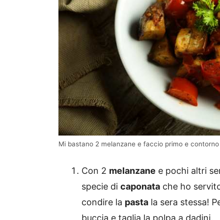
Mi bastano 2 melanzane e faccio primo e contorno c
Con 2
melanzane
e pochi altri se
specie di
caponata
che ho servit
condire la
pasta
la sera stessa! P
buccia e taglia la polpa a dadini.