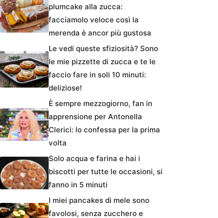
plumcake alla zucca:
facciamolo veloce così la
merenda è ancor più gustosa
Le vedi queste sfiziosità? Sono
le mie pizzette di zucca e te le
faccio fare in soli 10 minuti:
deliziose!
È sempre mezzogiorno, fan in
apprensione per Antonella
Clerici: lo confessa per la prima
volta
Solo acqua e farina e hai i
biscotti per tutte le occasioni, si
fanno in 5 minuti
I miei pancakes di mele sono
favolosi, senza zucchero e