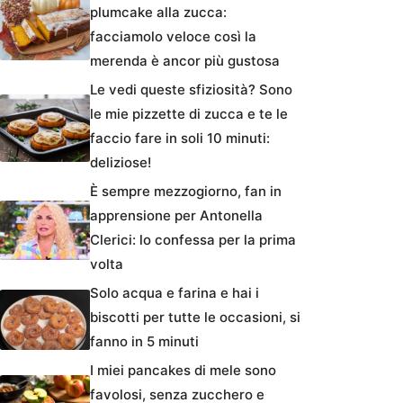
plumcake alla zucca:
facciamolo veloce così la
merenda è ancor più gustosa
Le vedi queste sfiziosità? Sono
le mie pizzette di zucca e te le
faccio fare in soli 10 minuti:
deliziose!
È sempre mezzogiorno, fan in
apprensione per Antonella
Clerici: lo confessa per la prima
volta
Solo acqua e farina e hai i
biscotti per tutte le occasioni, si
fanno in 5 minuti
I miei pancakes di mele sono
favolosi, senza zucchero e