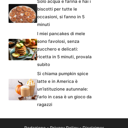
Solo acqua e farina e hai i
biscotti per tutte le
occasioni, si fanno in 5
minuti
I miei pancakes di mele
sono favolosi, senza
zucchero e delicati:
ricetta in 5 minuti, provala
subito
Si chiama pumpkin spice
latte e in America è
un’istituzione autunnale:
farlo in casa è un gioco da
ragazzi
Redazione
-
Privacy Policy
-
Disclaimer