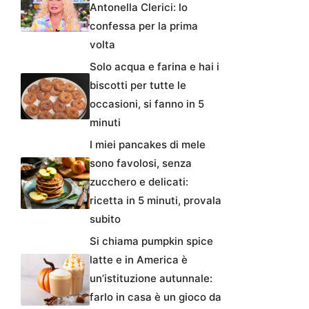
Antonella Clerici: lo
confessa per la prima
volta
Solo acqua e farina e hai i
biscotti per tutte le
occasioni, si fanno in 5
minuti
I miei pancakes di mele
sono favolosi, senza
zucchero e delicati:
ricetta in 5 minuti, provala
subito
Si chiama pumpkin spice
latte e in America è
un’istituzione autunnale:
farlo in casa è un gioco da