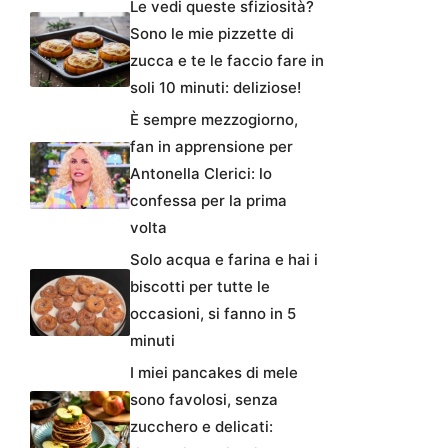
Le vedi queste sfiziosità?
Sono le mie pizzette di
zucca e te le faccio fare in
soli 10 minuti: deliziose!
È sempre mezzogiorno,
fan in apprensione per
Antonella Clerici: lo
confessa per la prima
volta
Solo acqua e farina e hai i
biscotti per tutte le
occasioni, si fanno in 5
minuti
I miei pancakes di mele
sono favolosi, senza
zucchero e delicati: