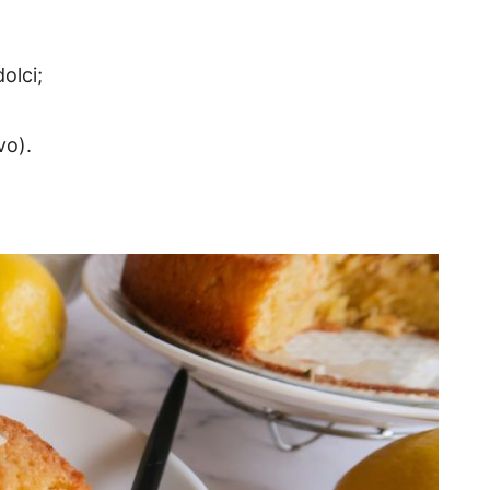
dolci;
vo).