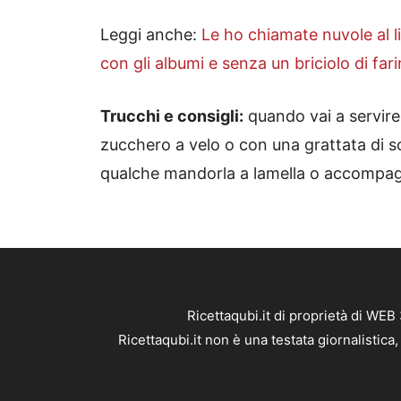
Leggi anche:
Le ho chiamate nuvole al l
con gli albumi e senza un briciolo di far
Trucchi e consigli:
quando vai a servire
zucchero a velo o con una grattata di s
qualche mandorla a lamella o accompagna
Ricettaqubi.it di proprietà di WE
Ricettaqubi.it non è una testata giornalistic