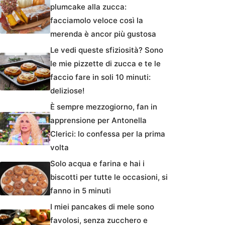
plumcake alla zucca:
facciamolo veloce così la
merenda è ancor più gustosa
Le vedi queste sfiziosità? Sono
le mie pizzette di zucca e te le
faccio fare in soli 10 minuti:
deliziose!
È sempre mezzogiorno, fan in
apprensione per Antonella
Clerici: lo confessa per la prima
volta
Solo acqua e farina e hai i
biscotti per tutte le occasioni, si
fanno in 5 minuti
I miei pancakes di mele sono
favolosi, senza zucchero e