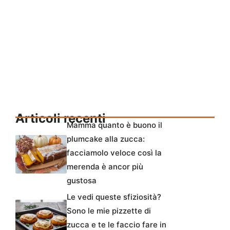
Articoli recenti
Mamma quanto è buono il
plumcake alla zucca:
facciamolo veloce così la
merenda è ancor più
gustosa
Le vedi queste sfiziosità?
Sono le mie pizzette di
zucca e te le faccio fare in