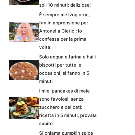
soli 10 minuti: deliziose!
È sempre mezzogiorno,
fan in apprensione per
Antonella Clerici: lo
confessa per la prima
volta
Solo acqua e farina e hai i
biscotti per tutte le
occasioni, si fanno in 5
minuti
I miei pancakes di mele
sono favolosi, senza
zucchero e delicati:
ricetta in 5 minuti, provala
subito
Si chiama pumpkin spice