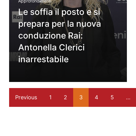
Approfondimenti
Le soffia il posto e si
prepara per la nuova
conduzione Rai:
Antonella Clerici
inarrestabile
Previous
1
2
3
4
5
…