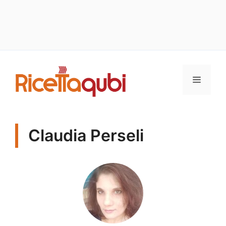
Vai
al
MENU
contenuto
Claudia Perseli