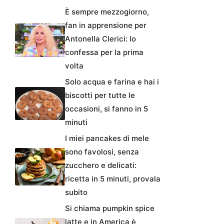
È sempre mezzogiorno,
fan in apprensione per
Antonella Clerici: lo
confessa per la prima
volta
Solo acqua e farina e hai i
biscotti per tutte le
occasioni, si fanno in 5
minuti
I miei pancakes di mele
sono favolosi, senza
zucchero e delicati:
ricetta in 5 minuti, provala
subito
Si chiama pumpkin spice
latte e in America è