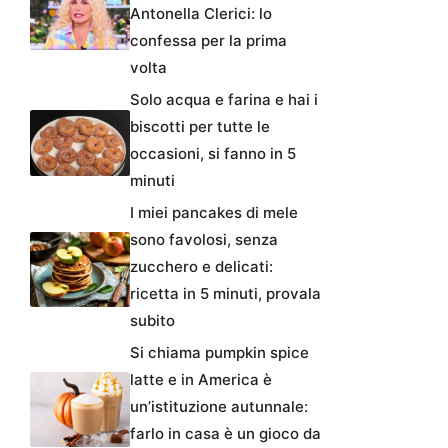
Antonella Clerici: lo
confessa per la prima
volta
Solo acqua e farina e hai i
biscotti per tutte le
occasioni, si fanno in 5
minuti
I miei pancakes di mele
sono favolosi, senza
zucchero e delicati:
ricetta in 5 minuti, provala
subito
Si chiama pumpkin spice
latte e in America è
un’istituzione autunnale:
farlo in casa è un gioco da