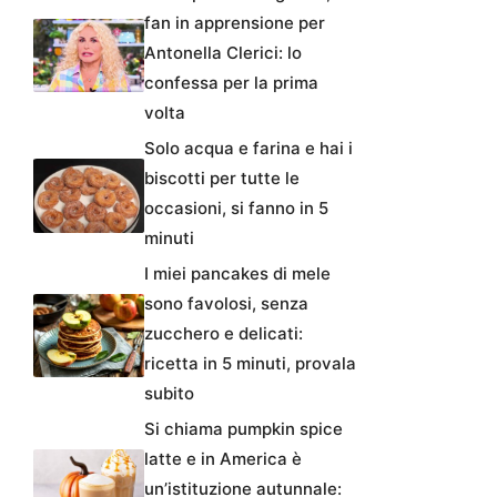
fan in apprensione per
Antonella Clerici: lo
confessa per la prima
volta
Solo acqua e farina e hai i
biscotti per tutte le
occasioni, si fanno in 5
minuti
I miei pancakes di mele
sono favolosi, senza
zucchero e delicati:
ricetta in 5 minuti, provala
subito
Si chiama pumpkin spice
latte e in America è
un’istituzione autunnale: