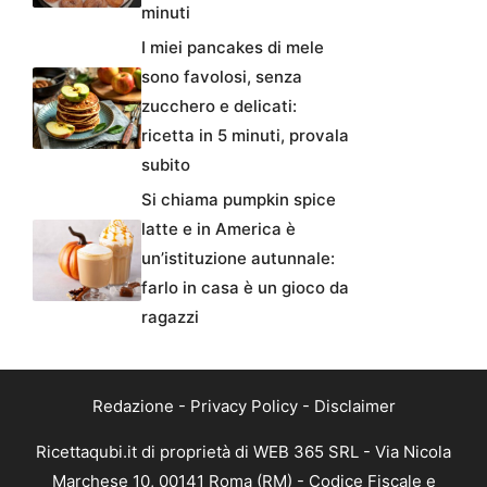
minuti
I miei pancakes di mele
sono favolosi, senza
zucchero e delicati:
ricetta in 5 minuti, provala
subito
Si chiama pumpkin spice
latte e in America è
un’istituzione autunnale:
farlo in casa è un gioco da
ragazzi
Redazione
-
Privacy Policy
-
Disclaimer
Ricettaqubi.it di proprietà di WEB 365 SRL - Via Nicola
Marchese 10, 00141 Roma (RM) - Codice Fiscale e