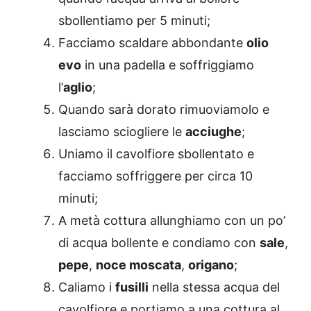
sbollentiamo per 5 minuti;
Facciamo scaldare abbondante
olio
evo
in una padella e soffriggiamo
l’
aglio
;
Quando sarà dorato rimuoviamolo e
lasciamo sciogliere le
acciughe
;
Uniamo il cavolfiore sbollentato e
facciamo soffriggere per circa 10
minuti;
A metà cottura allunghiamo con un po’
di acqua bollente e condiamo con
sale
,
pepe
,
noce moscata
,
origano
;
Caliamo i
fusilli
nella stessa acqua del
cavolfiore e portiamo a una cottura al