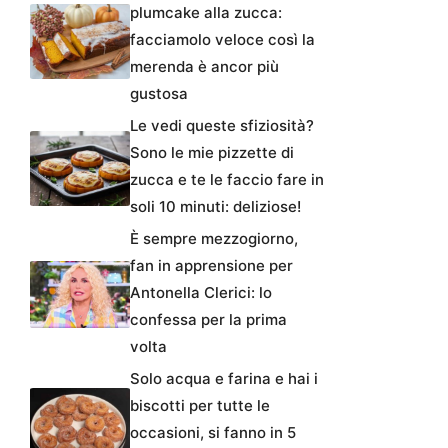
plumcake alla zucca:
facciamolo veloce così la
merenda è ancor più
gustosa
Le vedi queste sfiziosità?
Sono le mie pizzette di
zucca e te le faccio fare in
soli 10 minuti: deliziose!
È sempre mezzogiorno,
fan in apprensione per
Antonella Clerici: lo
confessa per la prima
volta
Solo acqua e farina e hai i
biscotti per tutte le
occasioni, si fanno in 5