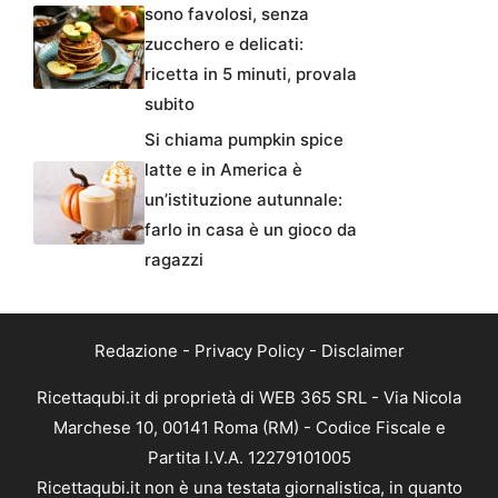
sono favolosi, senza
zucchero e delicati:
ricetta in 5 minuti, provala
subito
Si chiama pumpkin spice
latte e in America è
un’istituzione autunnale:
farlo in casa è un gioco da
ragazzi
Redazione
-
Privacy Policy
-
Disclaimer
Ricettaqubi.it di proprietà di WEB 365 SRL - Via Nicola
Marchese 10, 00141 Roma (RM) - Codice Fiscale e
Partita I.V.A. 12279101005
Ricettaqubi.it non è una testata giornalistica, in quanto