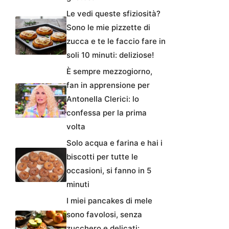
Le vedi queste sfiziosità?
Sono le mie pizzette di
zucca e te le faccio fare in
soli 10 minuti: deliziose!
È sempre mezzogiorno,
fan in apprensione per
Antonella Clerici: lo
confessa per la prima
volta
Solo acqua e farina e hai i
biscotti per tutte le
occasioni, si fanno in 5
minuti
I miei pancakes di mele
sono favolosi, senza
zucchero e delicati: