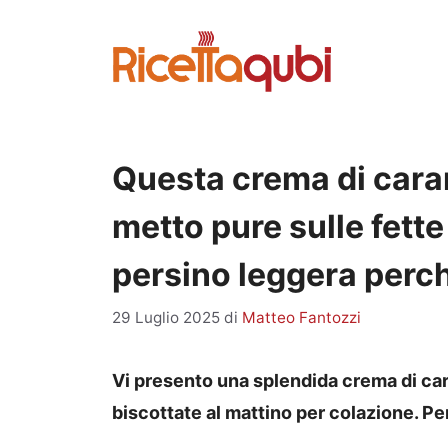
Vai
al
contenuto
Questa crema di caram
metto pure sulle fette
persino leggera perc
29 Luglio 2025
di
Matteo Fantozzi
Vi presento una splendida crema di car
biscottate al mattino per colazione. P