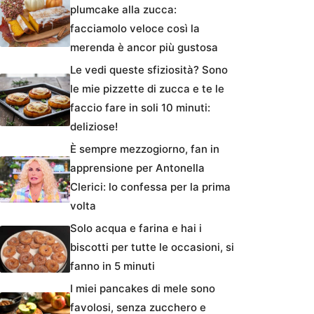
plumcake alla zucca:
facciamolo veloce così la
merenda è ancor più gustosa
Le vedi queste sfiziosità? Sono
le mie pizzette di zucca e te le
faccio fare in soli 10 minuti:
deliziose!
È sempre mezzogiorno, fan in
apprensione per Antonella
Clerici: lo confessa per la prima
volta
Solo acqua e farina e hai i
biscotti per tutte le occasioni, si
fanno in 5 minuti
I miei pancakes di mele sono
favolosi, senza zucchero e