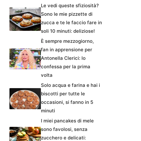
Le vedi queste sfiziosità?
Sono le mie pizzette di
zucca e te le faccio fare in
soli 10 minuti: deliziose!
È sempre mezzogiorno,
fan in apprensione per
Antonella Clerici: lo
confessa per la prima
volta
Solo acqua e farina e hai i
biscotti per tutte le
occasioni, si fanno in 5
minuti
I miei pancakes di mele
sono favolosi, senza
zucchero e delicati: