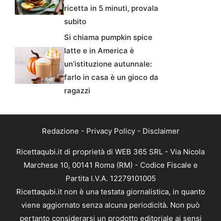
ricetta in 5 minuti, provala
subito
Si chiama pumpkin spice
latte e in America è
un’istituzione autunnale:
farlo in casa è un gioco da
ragazzi
Redazione
-
Privacy Policy
-
Disclaimer
Ricettaqubi.it di proprietà di WEB 365 SRL - Via Nicola
Marchese 10, 00141 Roma (RM) - Codice Fiscale e
Partita I.V.A. 12279101005
Ricettaqubi.it non è una testata giornalistica, in quanto
viene aggiornato senza alcuna periodicità. Non può
pertanto considerarsi un prodotto editoriale ai sensi