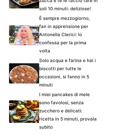
zucca e te le faccio fare in
soli 10 minuti: deliziose!
È sempre mezzogiorno,
fan in apprensione per
Antonella Clerici: lo
confessa per la prima
volta
Solo acqua e farina e hai i
biscotti per tutte le
occasioni, si fanno in 5
minuti
I miei pancakes di mele
sono favolosi, senza
zucchero e delicati:
ricetta in 5 minuti, provala
subito