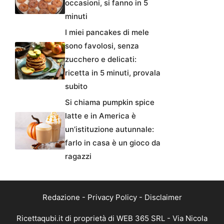
occasioni, si fanno in 5
minuti
I miei pancakes di mele
sono favolosi, senza
zucchero e delicati:
ricetta in 5 minuti, provala
subito
Si chiama pumpkin spice
latte e in America è
un’istituzione autunnale:
farlo in casa è un gioco da
ragazzi
Redazione
-
Privacy Policy
-
Disclaimer
Ricettaqubi.it di proprietà di WEB 365 SRL - Via Nicola