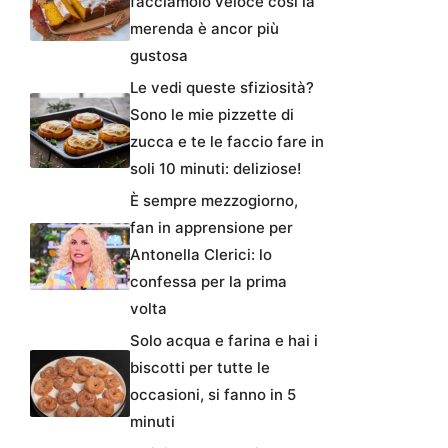
facciamolo veloce così la
merenda è ancor più
gustosa
Le vedi queste sfiziosità?
Sono le mie pizzette di
zucca e te le faccio fare in
soli 10 minuti: deliziose!
È sempre mezzogiorno,
fan in apprensione per
Antonella Clerici: lo
confessa per la prima
volta
Solo acqua e farina e hai i
biscotti per tutte le
occasioni, si fanno in 5
minuti