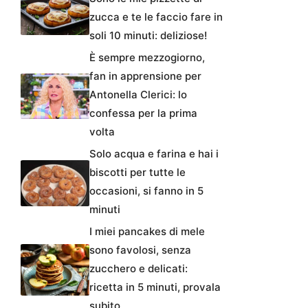
zucca e te le faccio fare in
soli 10 minuti: deliziose!
È sempre mezzogiorno,
fan in apprensione per
Antonella Clerici: lo
confessa per la prima
volta
Solo acqua e farina e hai i
biscotti per tutte le
occasioni, si fanno in 5
minuti
I miei pancakes di mele
sono favolosi, senza
zucchero e delicati:
ricetta in 5 minuti, provala
subito