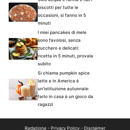
biscotti per tutte le
occasioni, si fanno in 5
minuti
I miei pancakes di mele
sono favolosi, senza
zucchero e delicati:
ricetta in 5 minuti, provala
subito
Si chiama pumpkin spice
latte e in America è
un’istituzione autunnale:
farlo in casa è un gioco da
ragazzi
Redazione
-
Privacy Policy
-
Disclaimer