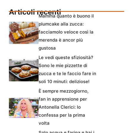
Articoli recenti
Mamma quanto è buono il
plumcake alla zucca:
facciamolo veloce così la
merenda è ancor più
gustosa
Le vedi queste sfiziosità?
Sono le mie pizzette di
zucca e te le faccio fare in
soli 10 minuti: deliziose!
È sempre mezzogiorno,
fan in apprensione per
Antonella Clerici: lo
confessa per la prima
volta
Solo acqua e farina e hai i