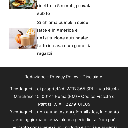
ricetta in 5 minuti, provala
subito
Si chiama pumpkin spice
latte e in America è
un’istituzione autunnale:
farlo in casa è un gioco da
ragazzi
Redazione
-
Privacy Policy
-
Disclaimer
Ricettaqubi.it di proprietà di WEB 365 SRL - Via Nicola
Marchese 10, 00141 Roma (RM) - Codice Fiscale e
Partita I.V.A. 12279101005
Ricettaqubi.it non è una testata giornalistica, in quanto
viene aggiornato senza alcuna periodicità. Non può
pertanto considerarsi un prodotto editoriale ai sensi