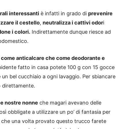
rali interessanti
è infatti in grado di
prevenire
izzare il cestello
,
neutralizza i cattivi odor
i
one i colori.
Indirettamente dunque riesce ad
rodomestico.
 come anticalcare che come deodorante e
bidente fatto in casa potete 100 g con 15 gocce
e un bel cucchiaio a ogni lavaggio. Per sbiancare
o direttamente.
le nostre nonne
che magari avevano delle
ì obbligate a utilizzare un po’ di fantasia per
i che una volta provato questo trucco farete