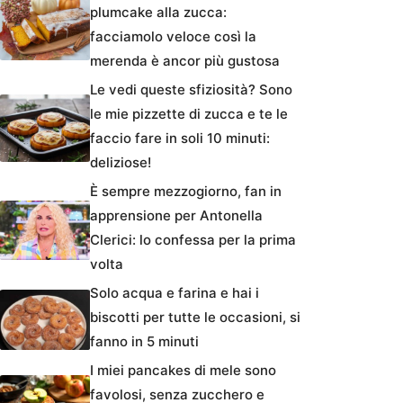
plumcake alla zucca:
facciamolo veloce così la
merenda è ancor più gustosa
Le vedi queste sfiziosità? Sono
le mie pizzette di zucca e te le
faccio fare in soli 10 minuti:
deliziose!
È sempre mezzogiorno, fan in
apprensione per Antonella
Clerici: lo confessa per la prima
volta
Solo acqua e farina e hai i
biscotti per tutte le occasioni, si
fanno in 5 minuti
I miei pancakes di mele sono
favolosi, senza zucchero e