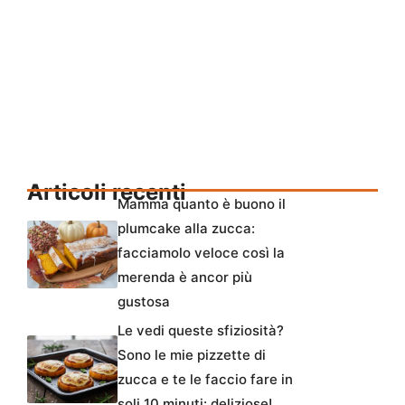
Articoli recenti
Mamma quanto è buono il
plumcake alla zucca:
facciamolo veloce così la
merenda è ancor più
gustosa
Le vedi queste sfiziosità?
Sono le mie pizzette di
zucca e te le faccio fare in
soli 10 minuti: deliziose!