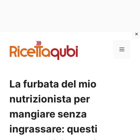
Vai
al
MENU
contenuto
La furbata del mio
nutrizionista per
mangiare senza
ingrassare: questi