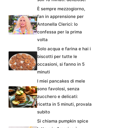
È sempre mezzogiorno,
fan in apprensione per
Antonella Clerici: lo
confessa per la prima
volta
Solo acqua e farina e hai i
biscotti per tutte le
occasioni, si fanno in 5
minuti
I miei pancakes di mele
sono favolosi, senza
zucchero e delicati:
ricetta in 5 minuti, provala
subito
Si chiama pumpkin spice