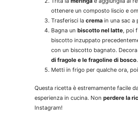
Trita la
meringa
e aggiungila al r
ottenere un composto liscio e o
Trasferisci la
crema
in una sac a 
Bagna un
biscotto nel latte
, poi 
biscotto inzuppato precedentement
con un biscotto bagnato. Decora 
di fragole e le fragoline di bosco
.
Metti in frigo per qualche ora, po
Questa ricetta è estremamente facile d
esperienza in cucina. Non
perdere la ri
Instagram!