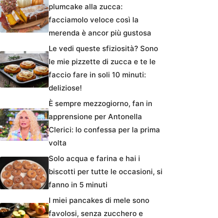
plumcake alla zucca:
facciamolo veloce così la
merenda è ancor più gustosa
Le vedi queste sfiziosità? Sono
le mie pizzette di zucca e te le
faccio fare in soli 10 minuti:
deliziose!
È sempre mezzogiorno, fan in
apprensione per Antonella
Clerici: lo confessa per la prima
volta
Solo acqua e farina e hai i
biscotti per tutte le occasioni, si
fanno in 5 minuti
I miei pancakes di mele sono
favolosi, senza zucchero e