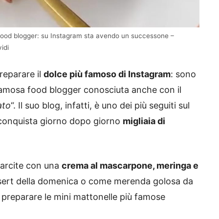
 food blogger: su Instagram sta avendo un successone –
idi
reparare il
dolce più famoso di Instagram
: sono
, famosa food blogger conosciuta anche con il
ato
“. Il suo blog, infatti, è uno dei più seguiti sul
e conquista giorno dopo giorno
migliaia di
farcite con una
crema al mascarpone, meringa e
ssert della domenica o come merenda golosa da
 preparare le mini mattonelle più famose