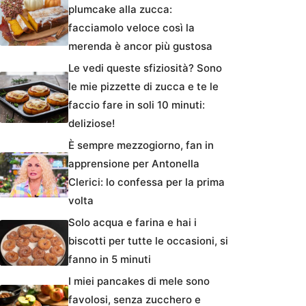
plumcake alla zucca:
facciamolo veloce così la
merenda è ancor più gustosa
Le vedi queste sfiziosità? Sono
le mie pizzette di zucca e te le
faccio fare in soli 10 minuti:
deliziose!
È sempre mezzogiorno, fan in
apprensione per Antonella
Clerici: lo confessa per la prima
volta
Solo acqua e farina e hai i
biscotti per tutte le occasioni, si
fanno in 5 minuti
I miei pancakes di mele sono
favolosi, senza zucchero e